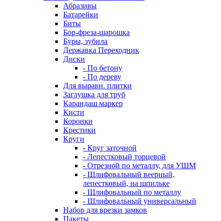
Абразивы
Батарейки
Биты
Бор-фреза-шарошка
Буры, зубила
Державка Переходник
Диски
- По бетону
- По дереву
Для выравн. плитки
Заглушка для труб
Карандаш маркер
Кисти
Коронки
Крестики
Круги
- Круг заточной
- Лепестковый торцевой
- Отрезной по металлу, для УШМ
- Шлифовальный веерный,
лепестковый, на шпильке
- Шлифовальный по металлу
- Шлифовальный универсальный
Набор для врезки замков
Пакеты