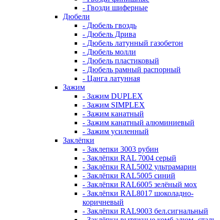
- Гвозди шиферные
Дюбели
- Дюбель гвоздь
- Дюбель Дрива
- Дюбель латунный газобетон
- Дюбель молли
- Дюбель пластиковый
- Дюбель рамный распорный
- Цанга латунная
Зажим
- Зажим DUPLEX
- Зажим SIMPLEX
- Зажим канатный
- Зажим канатный алюминиевый
- Зажим усиленный
Заклёпки
- Заклепки 3003 рубин
- Заклёпки RAL 7004 серый
- Заклёпки RAL5002 ультрамарин
- Заклёпки RAL5005 синий
- Заклёпки RAL6005 зелёный мох
- Заклёпки RAL8017 шоколадно-
коричневый
- Заклёпки RAL9003 бел.сигнальный
- Заклёпки вытяжные комб алюм.-сталь