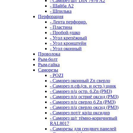
- Саморез ш/г DIN 7976 А2
- Шайба А2
- Шпилька
Перфорация
- Лента перфорир.
- Пластина
- Пробой-ушко
- Угол крепёжный
- Угол кронштейн
- Угол оконный
Проволока
Рым-болт
Рым-гайка
Саморезы
- POZI
- Саморез оконный Zn сверло
- Саморез п.сф.(св. и остр.) цинк
- Саморез п/ц остр. б.Zn (РМЗ)
- Саморез п/ц остриё оксид (РМЗ)
- Саморез п/ц сверло б.Zn (РМЗ)
- Саморез п/ц сверло оксид (РМЗ)
- Саморез пот/г кр/ш оксидир
- Саморез ш/г тёмно-коричневый
RAL8017
- Саморезы для сендвич панелей