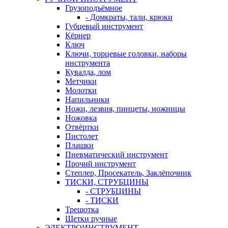
Грузоподъёмное
- Домкраты, тали, крюки
Губцевый инструмент
Кёрнер
Ключ
Ключи, торцевые головки, наборы
инструмента
Кувалда, лом
Метчики
Молотки
Напильники
Ножи, лезвия, пинцеты, ножницы
Ножовка
Отвёртки
Пистолет
Плашки
Пневматический инструмент
Прочий инструмент
Степлер, Просекатель, Заклёпочник
ТИСКИ, СТРУБЦИНЫ
- СТРУБЦИНЫ
- ТИСКИ
Трещотка
Щетки ручные
ЭЛЕКТРОИНСТРУМЕНТ