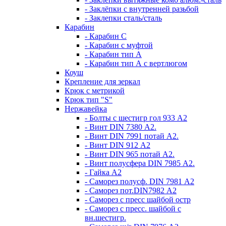
- Заклёпки с внутренней разьбой
- Заклепки сталь/сталь
Карабин
- Карабин С
- Карабин с муфтой
- Карабин тип А
- Карабин тип А с вертлюгом
Коуш
Крепление для зеркал
Крюк с метрикой
Крюк тип "S"
Нержавейка
- Болты с шестигр гол 933 А2
- Винт DIN 7380 А2.
- Винт DIN 7991 потай А2.
- Винт DIN 912 А2
- Винт DIN 965 потай А2.
- Винт полусфера DIN 7985 А2.
- Гайка А2
- Саморез полусф. DIN 7981 А2
- Саморез пот.DIN7982 А2
- Саморез с пресс шайбой остр
- Саморез с пресс. шайбой с
вн.шестигр.