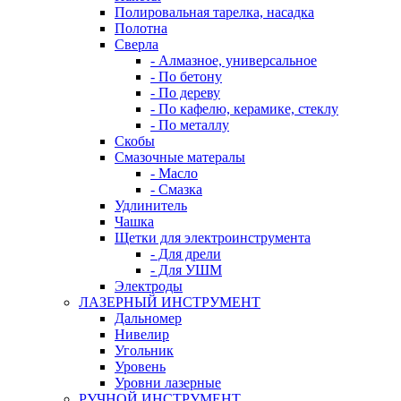
Полировальная тарелка, насадка
Полотна
Сверла
- Алмазное, универсальное
- По бетону
- По дереву
- По кафелю, керамике, стеклу
- По металлу
Скобы
Смазочные матералы
- Масло
- Смазка
Удлинитель
Чашка
Щетки для электроинструмента
- Для дрели
- Для УШМ
Электроды
ЛАЗЕРНЫЙ ИНСТРУМЕНТ
Дальномер
Нивелир
Угольник
Уровень
Уровни лазерные
РУЧНОЙ ИНСТРУМЕНТ