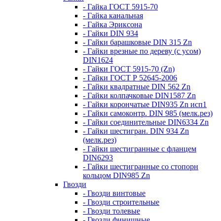
- Гайка ГОСТ 5915-70
- Гайка канальная
- Гайка Эриксона
- Гайки DIN 934
- Гайки барашковые DIN 315 Zn
- Гайки врезные по дереву (с усом)
DIN1624
- Гайки ГОСТ 5915-70 (Zn)
- Гайки ГОСТ Р 52645-2006
- Гайки квадратные DIN 562 Zn
- Гайки колпачковые DIN1587 Zn
- Гайки корончатые DIN935 Zn исп1
- Гайки самоконтр. DIN 985 (мелк.рез)
- Гайки соединительные DIN6334 Zn
- Гайки шестигран. DIN 934 Zn
(мелк.рез)
- Гайки шестигранные с фланцем
DIN6293
- Гайки шестигранные со стопорн
кольцом DIN985 Zn
Гвозди
- Гвозди винтовые
- Гвозди строительные
- Гвозди толевые
- Гвозди финишные