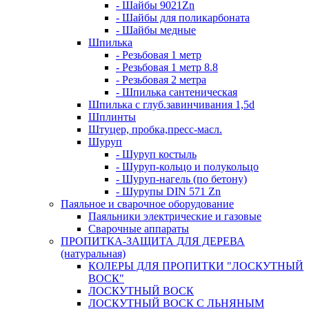
- Шайбы 9021Zn
- Шайбы для поликарбоната
- Шайбы медные
Шпилька
- Резьбовая 1 метр
- Резьбовая 1 метр 8.8
- Резьбовая 2 метра
- Шпилька сантеническая
Шпилька с глуб.завинчивания 1,5d
Шплинты
Штуцер, пробка,пресс-масл.
Шуруп
- Шуруп костыль
- Шуруп-кольцо и полукольцо
- Шуруп-нагель (по бетону)
- Шурупы DIN 571 Zn
Паяльное и сварочное оборудование
Паяльники электрические и газовые
Сварочные аппараты
ПРОПИТКА-ЗАЩИТА ДЛЯ ДЕРЕВА
(натуральная)
КОЛЕРЫ ДЛЯ ПРОПИТКИ "ЛОСКУТНЫЙ
ВОСК"
ЛОСКУТНЫЙ ВОСК
ЛОСКУТНЫЙ ВОСК С ЛЬНЯНЫМ