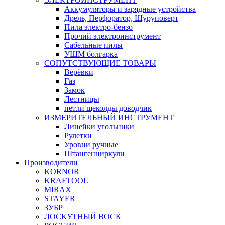
Аккумуляторы и зарядные устройства
Дрель, Перфоратор, Шуруповерт
Пила электро-бензо
Прочий электроинструмент
Сабельные пилы
УШМ болгарка
СОПУТСТВУЮЩИЕ ТОВАРЫ
Верёвки
Газ
Замок
Лестницы
петли щеколды доводчик
ИЗМЕРИТЕЛЬНЫЙ ИНСТРУМЕНТ
Линейки угольники
Рулетки
Уровни ручные
Штангенциркули
Производители
KORNOR
KRAFTOOL
MIRAX
STAYER
ЗУБР
ЛОСКУТНЫЙ ВОСК