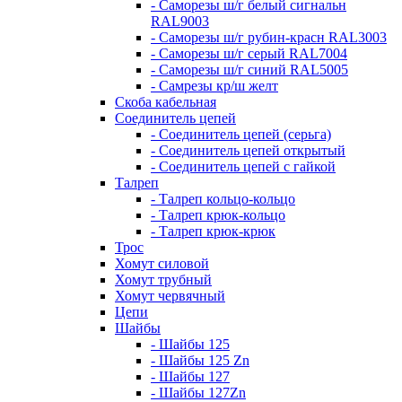
- Саморезы ш/г белый сигнальн
RAL9003
- Саморезы ш/г рубин-красн RAL3003
- Саморезы ш/г серый RAL7004
- Саморезы ш/г синий RAL5005
- Самрезы кр/ш желт
Скоба кабельная
Соединитель цепей
- Соединитель цепей (серьга)
- Соединитель цепей открытый
- Соединитель цепей с гайкой
Талреп
- Талреп кольцо-кольцо
- Талреп крюк-кольцо
- Талреп крюк-крюк
Трос
Хомут силовой
Хомут трубный
Хомут червячный
Цепи
Шайбы
- Шайбы 125
- Шайбы 125 Zn
- Шайбы 127
- Шайбы 127Zn