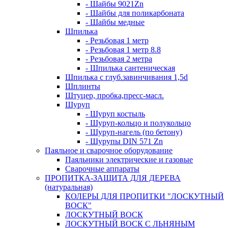
- Шайбы 9021Zn
- Шайбы для поликарбоната
- Шайбы медные
Шпилька
- Резьбовая 1 метр
- Резьбовая 1 метр 8.8
- Резьбовая 2 метра
- Шпилька сантеническая
Шпилька с глуб.завинчивания 1,5d
Шплинты
Штуцер, пробка,пресс-масл.
Шуруп
- Шуруп костыль
- Шуруп-кольцо и полукольцо
- Шуруп-нагель (по бетону)
- Шурупы DIN 571 Zn
Паяльное и сварочное оборудование
Паяльники электрические и газовые
Сварочные аппараты
ПРОПИТКА-ЗАЩИТА ДЛЯ ДЕРЕВА
(натуральная)
КОЛЕРЫ ДЛЯ ПРОПИТКИ "ЛОСКУТНЫЙ
ВОСК"
ЛОСКУТНЫЙ ВОСК
ЛОСКУТНЫЙ ВОСК С ЛЬНЯНЫМ