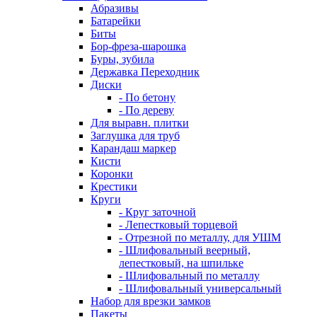
Абразивы
Батарейки
Биты
Бор-фреза-шарошка
Буры, зубила
Державка Переходник
Диски
- По бетону
- По дереву
Для выравн. плитки
Заглушка для труб
Карандаш маркер
Кисти
Коронки
Крестики
Круги
- Круг заточной
- Лепестковый торцевой
- Отрезной по металлу, для УШМ
- Шлифовальный веерный,
лепестковый, на шпильке
- Шлифовальный по металлу
- Шлифовальный универсальный
Набор для врезки замков
Пакеты