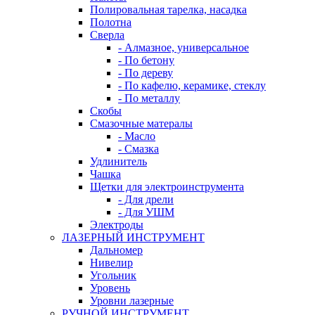
Полировальная тарелка, насадка
Полотна
Сверла
- Алмазное, универсальное
- По бетону
- По дереву
- По кафелю, керамике, стеклу
- По металлу
Скобы
Смазочные матералы
- Масло
- Смазка
Удлинитель
Чашка
Щетки для электроинструмента
- Для дрели
- Для УШМ
Электроды
ЛАЗЕРНЫЙ ИНСТРУМЕНТ
Дальномер
Нивелир
Угольник
Уровень
Уровни лазерные
РУЧНОЙ ИНСТРУМЕНТ