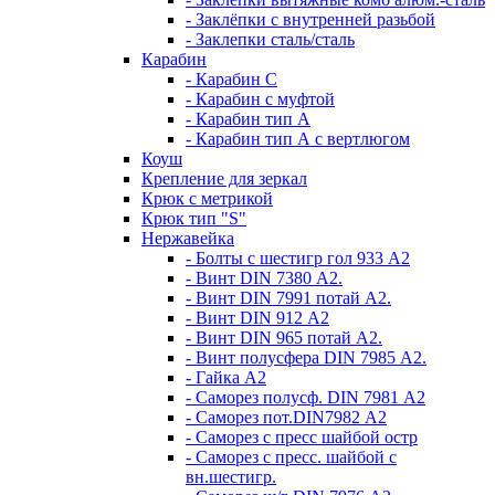
- Заклёпки с внутренней разьбой
- Заклепки сталь/сталь
Карабин
- Карабин С
- Карабин с муфтой
- Карабин тип А
- Карабин тип А с вертлюгом
Коуш
Крепление для зеркал
Крюк с метрикой
Крюк тип "S"
Нержавейка
- Болты с шестигр гол 933 А2
- Винт DIN 7380 А2.
- Винт DIN 7991 потай А2.
- Винт DIN 912 А2
- Винт DIN 965 потай А2.
- Винт полусфера DIN 7985 А2.
- Гайка А2
- Саморез полусф. DIN 7981 А2
- Саморез пот.DIN7982 А2
- Саморез с пресс шайбой остр
- Саморез с пресс. шайбой с
вн.шестигр.