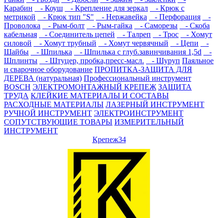
Карабин
- Коуш
- Крепление для зеркал
- Крюк с
метрикой
- Крюк тип "S"
- Нержавейка
- Перфорация
-
Проволока
- Рым-болт
- Рым-гайка
- Саморезы
- Скоба
кабельная
- Соединитель цепей
- Талреп
- Трос
- Хомут
силовой
- Хомут трубный
- Хомут червячный
- Цепи
-
Шайбы
- Шпилька
- Шпилька с глуб.завинчивания 1,5d
-
Шплинты
- Штуцер, пробка,пресс-масл.
- Шуруп
Паяльное
и сварочное оборудование
ПРОПИТКА-ЗАЩИТА ДЛЯ
ДЕРЕВА (натуральная)
Профессиональный инструмент
BOSCH
ЭЛЕКТРОМОНТАЖНЫЙ КРЕПЕЖ
ЗАЩИТА
ТРУДА
КЛЕЙКИЕ МАТЕРИАЛЫ И СОСТАВЫ
РАСХОДНЫЕ МАТЕРИАЛЫ
ЛАЗЕРНЫЙ ИНСТРУМЕНТ
РУЧНОЙ ИНСТРУМЕНТ
ЭЛЕКТРОИНСТРУМЕНТ
СОПУТСТВУЮЩИЕ ТОВАРЫ
ИЗМЕРИТЕЛЬНЫЙ
ИНСТРУМЕНТ
Крепеж34