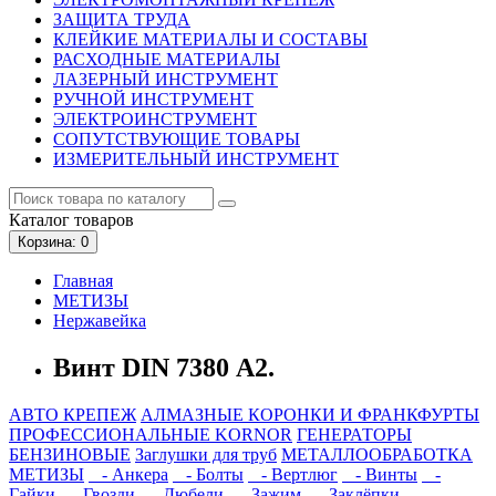
ЗАЩИТА ТРУДА
КЛЕЙКИЕ МАТЕРИАЛЫ И СОСТАВЫ
РАСХОДНЫЕ МАТЕРИАЛЫ
ЛАЗЕРНЫЙ ИНСТРУМЕНТ
РУЧНОЙ ИНСТРУМЕНТ
ЭЛЕКТРОИНСТРУМЕНТ
СОПУТСТВУЮЩИЕ ТОВАРЫ
ИЗМЕРИТЕЛЬНЫЙ ИНСТРУМЕНТ
Каталог
товаров
Корзина
: 0
Главная
МЕТИЗЫ
Нержавейка
Винт DIN 7380 А2.
АВТО КРЕПЕЖ
АЛМАЗНЫЕ КОРОНКИ И ФРАНКФУРТЫ
ПРОФЕССИОНАЛЬНЫЕ KORNOR
ГЕНЕРАТОРЫ
БЕНЗИНОВЫЕ
Заглушки для труб
МЕТАЛЛООБРАБОТКА
МЕТИЗЫ
- Анкера
- Болты
- Вертлюг
- Винты
-
Гайки
- Гвозди
- Дюбели
- Зажим
- Заклёпки
-