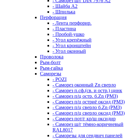
- Саморез ш/г DIN 7976 А2
- Шайба А2
- Шпилька
Перфорация
- Лента перфорир.
- Пластина
- Пробой-ушко
- Угол крепёжный
- Угол кронштейн
- Угол оконный
Проволока
Рым-болт
Рым-гайка
Саморезы
- POZI
- Саморез оконный Zn сверло
- Саморез п.сф.(св. и остр.) цинк
- Саморез п/ц остр. б.Zn (РМЗ)
- Саморез п/ц остриё оксид (РМЗ)
- Саморез п/ц сверло б.Zn (РМЗ)
- Саморез п/ц сверло оксид (РМЗ)
- Саморез пот/г кр/ш оксидир
- Саморез ш/г тёмно-коричневый
RAL8017
- Саморезы для сендвич панелей