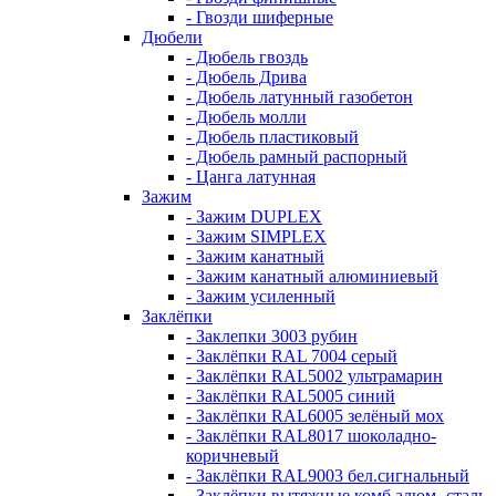
- Гвозди шиферные
Дюбели
- Дюбель гвоздь
- Дюбель Дрива
- Дюбель латунный газобетон
- Дюбель молли
- Дюбель пластиковый
- Дюбель рамный распорный
- Цанга латунная
Зажим
- Зажим DUPLEX
- Зажим SIMPLEX
- Зажим канатный
- Зажим канатный алюминиевый
- Зажим усиленный
Заклёпки
- Заклепки 3003 рубин
- Заклёпки RAL 7004 серый
- Заклёпки RAL5002 ультрамарин
- Заклёпки RAL5005 синий
- Заклёпки RAL6005 зелёный мох
- Заклёпки RAL8017 шоколадно-
коричневый
- Заклёпки RAL9003 бел.сигнальный
- Заклёпки вытяжные комб алюм.-сталь