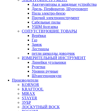
Аккумуляторы и зарядные устройства
Дрель, Перфоратор, Шуруповерт
Пила электро-бензо
Прочий электроинструмент
Сабельные пилы
УШМ болгарка
СОПУТСТВУЮЩИЕ ТОВАРЫ
Верёвки
Газ
Замок
Лестницы
петли щеколды доводчик
ИЗМЕРИТЕЛЬНЫЙ ИНСТРУМЕНТ
Линейки угольники
Рулетки
Уровни ручные
Штангенциркули
Производители
KORNOR
KRAFTOOL
MIRAX
STAYER
ЗУБР
ЛОСКУТНЫЙ ВОСК