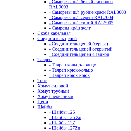
- Саморезы ш/г белый сигнальн
RAL9003
- Саморезы ш/г рубин-красн RAL3003
- Саморезы ш/г серый RAL7004
- Саморезы ш/г синий RAL5005
- Самрезы кр/ш желт
Скоба кабельная
Соединитель цепей
- Соединитель цепей (серьга)
- Соединитель цепей открытый
- Соединитель цепей с гайкой
Талреп
- Талреп кольцо-кольцо
- Талреп крюк-кольцо
- Талреп крюк-крюк
Трос
Хомут силовой
Хомут трубный
Хомут червячный
Цепи
Шайбы
- Шайбы 125
- Шайбы 125 Zn
- Шайбы 127
- Шайбы 127Zn