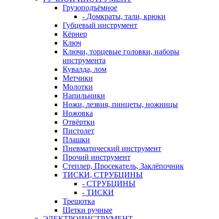
Грузоподъёмное
- Домкраты, тали, крюки
Губцевый инструмент
Кёрнер
Ключ
Ключи, торцевые головки, наборы
инструмента
Кувалда, лом
Метчики
Молотки
Напильники
Ножи, лезвия, пинцеты, ножницы
Ножовка
Отвёртки
Пистолет
Плашки
Пневматический инструмент
Прочий инструмент
Степлер, Просекатель, Заклёпочник
ТИСКИ, СТРУБЦИНЫ
- СТРУБЦИНЫ
- ТИСКИ
Трещотка
Щетки ручные
ЭЛЕКТРОИНСТРУМЕНТ