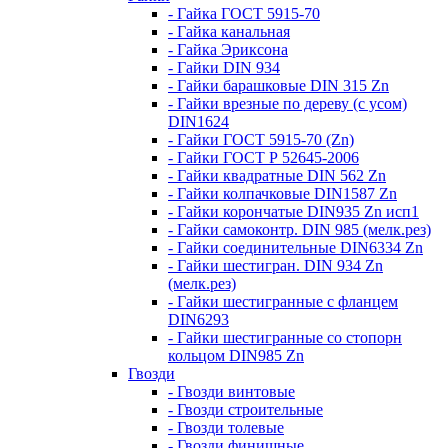
- Гайка ГОСТ 5915-70
- Гайка канальная
- Гайка Эриксона
- Гайки DIN 934
- Гайки барашковые DIN 315 Zn
- Гайки врезные по дереву (с усом)
DIN1624
- Гайки ГОСТ 5915-70 (Zn)
- Гайки ГОСТ Р 52645-2006
- Гайки квадратные DIN 562 Zn
- Гайки колпачковые DIN1587 Zn
- Гайки корончатые DIN935 Zn исп1
- Гайки самоконтр. DIN 985 (мелк.рез)
- Гайки соединительные DIN6334 Zn
- Гайки шестигран. DIN 934 Zn
(мелк.рез)
- Гайки шестигранные с фланцем
DIN6293
- Гайки шестигранные со стопорн
кольцом DIN985 Zn
Гвозди
- Гвозди винтовые
- Гвозди строительные
- Гвозди толевые
- Гвозди финишные