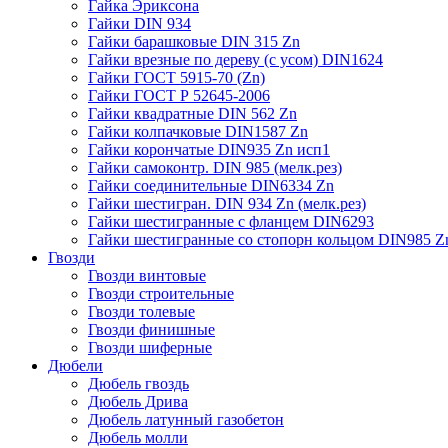
Гайка Эриксона
Гайки DIN 934
Гайки барашковые DIN 315 Zn
Гайки врезные по дереву (с усом) DIN1624
Гайки ГОСТ 5915-70 (Zn)
Гайки ГОСТ Р 52645-2006
Гайки квадратные DIN 562 Zn
Гайки колпачковые DIN1587 Zn
Гайки корончатые DIN935 Zn исп1
Гайки самоконтр. DIN 985 (мелк.рез)
Гайки соединительные DIN6334 Zn
Гайки шестигран. DIN 934 Zn (мелк.рез)
Гайки шестигранные с фланцем DIN6293
Гайки шестигранные со стопорн кольцом DIN985 Z
Гвозди
Гвозди винтовые
Гвозди строительные
Гвозди толевые
Гвозди финишные
Гвозди шиферные
Дюбели
Дюбель гвоздь
Дюбель Дрива
Дюбель латунный газобетон
Дюбель молли