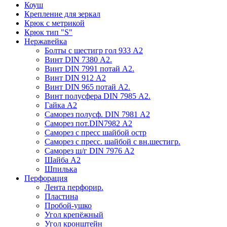
Коуш
Крепление для зеркал
Крюк с метрикой
Крюк тип "S"
Нержавейка
Болты с шестигр гол 933 А2
Винт DIN 7380 А2.
Винт DIN 7991 потай А2.
Винт DIN 912 А2
Винт DIN 965 потай А2.
Винт полусфера DIN 7985 А2.
Гайка А2
Саморез полусф. DIN 7981 А2
Саморез пот.DIN7982 А2
Саморез с пресс шайбой остр
Саморез с пресс. шайбой с вн.шестигр.
Саморез ш/г DIN 7976 А2
Шайба А2
Шпилька
Перфорация
Лента перфорир.
Пластина
Пробой-ушко
Угол крепёжный
Угол кронштейн