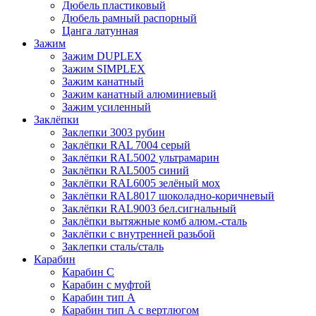
Дюбель пластиковый
Дюбель рамный распорный
Цанга латунная
Зажим
Зажим DUPLEX
Зажим SIMPLEX
Зажим канатный
Зажим канатный алюминиевый
Зажим усиленный
Заклёпки
Заклепки 3003 рубин
Заклёпки RAL 7004 серый
Заклёпки RAL5002 ультрамарин
Заклёпки RAL5005 синий
Заклёпки RAL6005 зелёный мох
Заклёпки RAL8017 шоколадно-коричневый
Заклёпки RAL9003 бел.сигнальный
Заклёпки вытяжные комб алюм.-сталь
Заклёпки с внутренней разьбой
Заклепки сталь/сталь
Карабин
Карабин С
Карабин с муфтой
Карабин тип А
Карабин тип А с вертлюгом