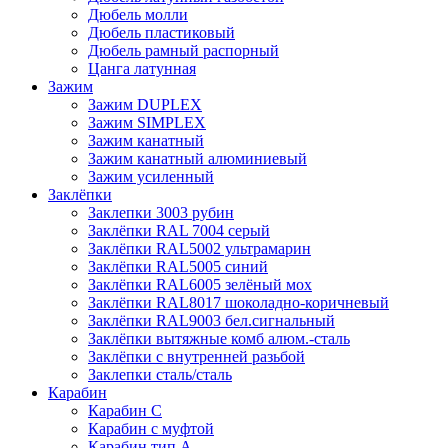
Дюбель молли
Дюбель пластиковый
Дюбель рамный распорный
Цанга латунная
Зажим
Зажим DUPLEX
Зажим SIMPLEX
Зажим канатный
Зажим канатный алюминиевый
Зажим усиленный
Заклёпки
Заклепки 3003 рубин
Заклёпки RAL 7004 серый
Заклёпки RAL5002 ультрамарин
Заклёпки RAL5005 синий
Заклёпки RAL6005 зелёный мох
Заклёпки RAL8017 шоколадно-коричневый
Заклёпки RAL9003 бел.сигнальный
Заклёпки вытяжные комб алюм.-сталь
Заклёпки с внутренней разьбой
Заклепки сталь/сталь
Карабин
Карабин С
Карабин с муфтой
Карабин тип А