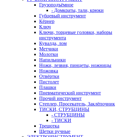
Грузоподъёмное
- Домкраты, тали, крюки
Губцевый инструмент
Кёрнер
Ключ
Ключи, торцевые головки, наборы
инструмента
Кувалда, лом
Метчики
Молотки
Напильники
Ножи, лезвия, пинцеты, ножницы
Ножовка
Отвёртки
Пистолет
Плашки
Пневматический инструмент
Прочий инструмент
Степлер, Просекатель, Заклёпочник
ТИСКИ, СТРУБЦИНЫ
- СТРУБЦИНЫ
- ТИСКИ
Трещотка
Щетки ручные
ЭЛЕКТРОИНСТРУМЕНТ