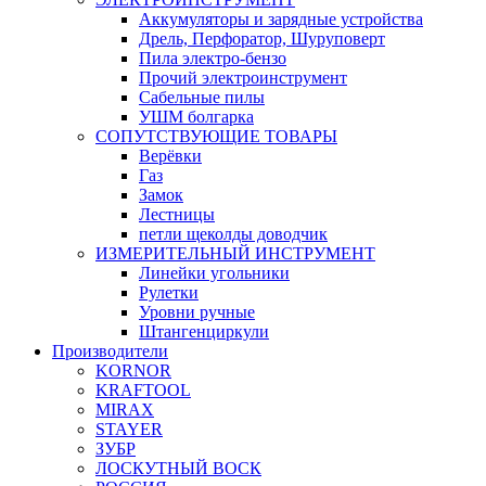
Аккумуляторы и зарядные устройства
Дрель, Перфоратор, Шуруповерт
Пила электро-бензо
Прочий электроинструмент
Сабельные пилы
УШМ болгарка
СОПУТСТВУЮЩИЕ ТОВАРЫ
Верёвки
Газ
Замок
Лестницы
петли щеколды доводчик
ИЗМЕРИТЕЛЬНЫЙ ИНСТРУМЕНТ
Линейки угольники
Рулетки
Уровни ручные
Штангенциркули
Производители
KORNOR
KRAFTOOL
MIRAX
STAYER
ЗУБР
ЛОСКУТНЫЙ ВОСК