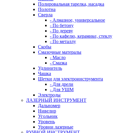
Полировальная тарелка, насадка
Полотна
Сверла
- Алмазное, универсальное
- По бетону
- По дереву
- По кафелю, керамике, стеклу
- По металлу
Скобы
Смазочные матералы
- Масло
- Смазка
Удлинитель
Чашка
Щетки для электроинструмента
- Для дрели
- Для УШМ
Электроды
ЛАЗЕРНЫЙ ИНСТРУМЕНТ
Дальномер
Нивелир
Угольник
Уровень
Уровни лазерные
РУЧНОЙ ИНСТРУМЕНТ