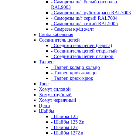
- Саморезы ш/г белый сигнальн
RAL9003
- Саморезы ш/г рубин-красн RAL3003
- Саморезы ш/г серый RAL7004
- Саморезы ш/г синий RAL5005
- Самрезы кр/ш желт
Скоба кабельная
Соединитель цепей
- Соединитель цепей (серьга)
- Соединитель цепей открытый
- Соединитель цепей с гайкой
Талреп
- Талреп кольцо-кольцо
- Талреп крюк-кольцо
- Талреп крюк-крюк
Трос
Хомут силовой
Хомут трубный
Хомут червячный
Цепи
Шайбы
- Шайбы 125
- Шайбы 125 Zn
- Шайбы 127
- Шайбы 127Zn