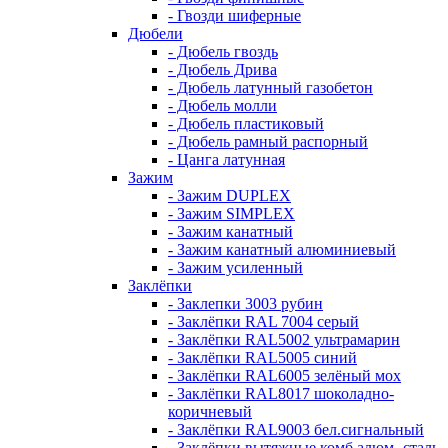
- Гвозди шиферные
Дюбели
- Дюбель гвоздь
- Дюбель Дрива
- Дюбель латунный газобетон
- Дюбель молли
- Дюбель пластиковый
- Дюбель рамный распорный
- Цанга латунная
Зажим
- Зажим DUPLEX
- Зажим SIMPLEX
- Зажим канатный
- Зажим канатный алюминиевый
- Зажим усиленный
Заклёпки
- Заклепки 3003 рубин
- Заклёпки RAL 7004 серый
- Заклёпки RAL5002 ультрамарин
- Заклёпки RAL5005 синий
- Заклёпки RAL6005 зелёный мох
- Заклёпки RAL8017 шоколадно-
коричневый
- Заклёпки RAL9003 бел.сигнальный
- Заклёпки вытяжные комб алюм.-сталь