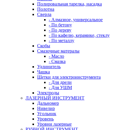
Полировальная тарелка, насадка
Полотна
Сверла
- Алмазное, универсальное
- По бетону
- По дереву
- По кафелю, керамике, стеклу
- По металлу
Скобы
Смазочные матералы
- Масло
- Смазка
Удлинитель
Чашка
Щетки для электроинструмента
- Для дрели
- Для УШМ
Электроды
ЛАЗЕРНЫЙ ИНСТРУМЕНТ
Дальномер
Нивелир
Угольник
Уровень
Уровни лазерные
РУЧНОЙ ИНСТРУМЕНТ