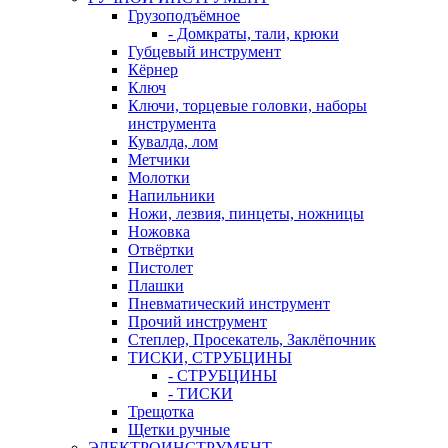
Грузоподъёмное
- Домкраты, тали, крюки
Губцевый инструмент
Кёрнер
Ключ
Ключи, торцевые головки, наборы
инструмента
Кувалда, лом
Метчики
Молотки
Напильники
Ножи, лезвия, пинцеты, ножницы
Ножовка
Отвёртки
Пистолет
Плашки
Пневматический инструмент
Прочий инструмент
Степлер, Просекатель, Заклёпочник
ТИСКИ, СТРУБЦИНЫ
- СТРУБЦИНЫ
- ТИСКИ
Трещотка
Щетки ручные
ЭЛЕКТРОИНСТРУМЕНТ