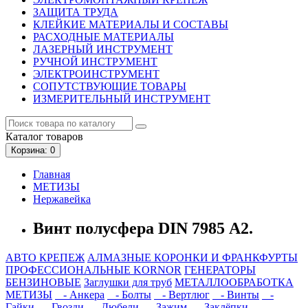
ЗАЩИТА ТРУДА
КЛЕЙКИЕ МАТЕРИАЛЫ И СОСТАВЫ
РАСХОДНЫЕ МАТЕРИАЛЫ
ЛАЗЕРНЫЙ ИНСТРУМЕНТ
РУЧНОЙ ИНСТРУМЕНТ
ЭЛЕКТРОИНСТРУМЕНТ
СОПУТСТВУЮЩИЕ ТОВАРЫ
ИЗМЕРИТЕЛЬНЫЙ ИНСТРУМЕНТ
Каталог
товаров
Корзина
: 0
Главная
МЕТИЗЫ
Нержавейка
Винт полусфера DIN 7985 А2.
АВТО КРЕПЕЖ
АЛМАЗНЫЕ КОРОНКИ И ФРАНКФУРТЫ
ПРОФЕССИОНАЛЬНЫЕ KORNOR
ГЕНЕРАТОРЫ
БЕНЗИНОВЫЕ
Заглушки для труб
МЕТАЛЛООБРАБОТКА
МЕТИЗЫ
- Анкера
- Болты
- Вертлюг
- Винты
-
Гайки
- Гвозди
- Дюбели
- Зажим
- Заклёпки
-