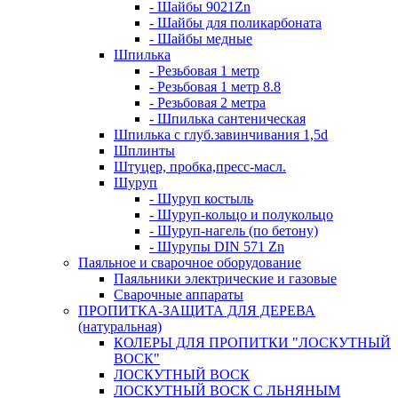
- Шайбы 9021Zn
- Шайбы для поликарбоната
- Шайбы медные
Шпилька
- Резьбовая 1 метр
- Резьбовая 1 метр 8.8
- Резьбовая 2 метра
- Шпилька сантеническая
Шпилька с глуб.завинчивания 1,5d
Шплинты
Штуцер, пробка,пресс-масл.
Шуруп
- Шуруп костыль
- Шуруп-кольцо и полукольцо
- Шуруп-нагель (по бетону)
- Шурупы DIN 571 Zn
Паяльное и сварочное оборудование
Паяльники электрические и газовые
Сварочные аппараты
ПРОПИТКА-ЗАЩИТА ДЛЯ ДЕРЕВА
(натуральная)
КОЛЕРЫ ДЛЯ ПРОПИТКИ "ЛОСКУТНЫЙ
ВОСК"
ЛОСКУТНЫЙ ВОСК
ЛОСКУТНЫЙ ВОСК С ЛЬНЯНЫМ