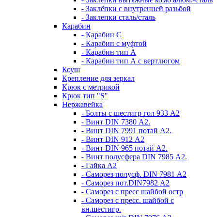
- Заклёпки с внутренней разьбой
- Заклепки сталь/сталь
Карабин
- Карабин С
- Карабин с муфтой
- Карабин тип А
- Карабин тип А с вертлюгом
Коуш
Крепление для зеркал
Крюк с метрикой
Крюк тип "S"
Нержавейка
- Болты с шестигр гол 933 А2
- Винт DIN 7380 А2.
- Винт DIN 7991 потай А2.
- Винт DIN 912 А2
- Винт DIN 965 потай А2.
- Винт полусфера DIN 7985 А2.
- Гайка А2
- Саморез полусф. DIN 7981 А2
- Саморез пот.DIN7982 А2
- Саморез с пресс шайбой остр
- Саморез с пресс. шайбой с
вн.шестигр.