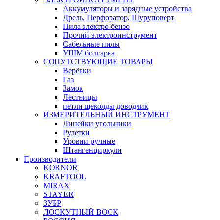
Аккумуляторы и зарядные устройства
Дрель, Перфоратор, Шуруповерт
Пила электро-бензо
Прочий электроинструмент
Сабельные пилы
УШМ болгарка
СОПУТСТВУЮЩИЕ ТОВАРЫ
Верёвки
Газ
Замок
Лестницы
петли щеколды доводчик
ИЗМЕРИТЕЛЬНЫЙ ИНСТРУМЕНТ
Линейки угольники
Рулетки
Уровни ручные
Штангенциркули
Производители
KORNOR
KRAFTOOL
MIRAX
STAYER
ЗУБР
ЛОСКУТНЫЙ ВОСК