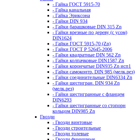
- Гайка ГОСТ 5915-70
- Гайка канальная
- Гайка Эриксона
- Гайки DIN 934
- Гайки барашковые DIN 315 Zn
- Гайки врезные по дереву (с усом)
DIN1624
- Гайки ГОСТ 5915-70 (Zn)
- Гайки ГОСТ Р 52645-2006
- Гайки квадратные DIN 562 Zn
- Гайки колпачковые DIN1587 Zn
- Гайки корончатые DIN935 Zn исп1
- Гайки самоконтр. DIN 985 (мелк.рез)
- Гайки соединительные DIN6334 Zn
- Гайки шестигран. DIN 934 Zn
(мелк.рез)
- Гайки шестигранные с фланцем
DIN6293
- Гайки шестигранные со стопорн
кольцом DIN985 Zn
Гвозди
- Гвозди винтовые
- Гвозди строительные
- Гвозди толевые
- Гвозди финишные