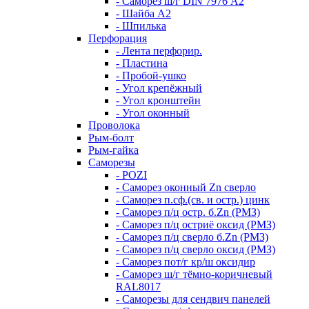
- Саморез ш/г DIN 7976 А2
- Шайба А2
- Шпилька
Перфорация
- Лента перфорир.
- Пластина
- Пробой-ушко
- Угол крепёжный
- Угол кронштейн
- Угол оконный
Проволока
Рым-болт
Рым-гайка
Саморезы
- POZI
- Саморез оконный Zn сверло
- Саморез п.сф.(св. и остр.) цинк
- Саморез п/ц остр. б.Zn (РМЗ)
- Саморез п/ц остриё оксид (РМЗ)
- Саморез п/ц сверло б.Zn (РМЗ)
- Саморез п/ц сверло оксид (РМЗ)
- Саморез пот/г кр/ш оксидир
- Саморез ш/г тёмно-коричневый
RAL8017
- Саморезы для сендвич панелей