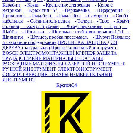
Карабин
- Коуш
- Крепление для зеркал
- Крюк с
метрикой
- Крюк тип "S"
- Нержавейка
- Перфорация
-
Проволока
- Рым-болт
- Рым-гайка
- Саморезы
- Скоба
кабельная
- Соединитель цепей
- Талреп
- Трос
- Хомут
силовой
- Хомут трубный
- Хомут червячный
- Цепи
-
Шайбы
- Шпилька
- Шпилька с глуб.завинчивания 1,5d
-
Шплинты
- Штуцер, пробка,пресс-масл.
- Шуруп
Паяльное
и сварочное оборудование
ПРОПИТКА-ЗАЩИТА ДЛЯ
ДЕРЕВА (натуральная)
Профессиональный инструмент
BOSCH
ЭЛЕКТРОМОНТАЖНЫЙ КРЕПЕЖ
ЗАЩИТА
ТРУДА
КЛЕЙКИЕ МАТЕРИАЛЫ И СОСТАВЫ
РАСХОДНЫЕ МАТЕРИАЛЫ
ЛАЗЕРНЫЙ ИНСТРУМЕНТ
РУЧНОЙ ИНСТРУМЕНТ
ЭЛЕКТРОИНСТРУМЕНТ
СОПУТСТВУЮЩИЕ ТОВАРЫ
ИЗМЕРИТЕЛЬНЫЙ
ИНСТРУМЕНТ
Крепеж34