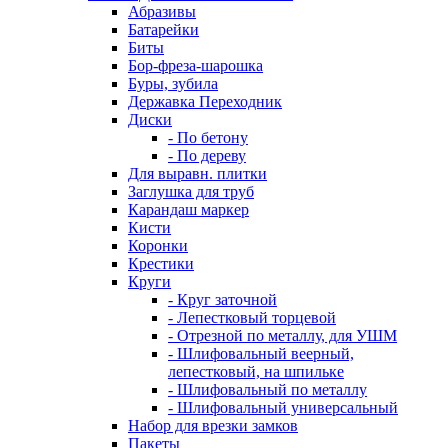
Абразивы
Батарейки
Биты
Бор-фреза-шарошка
Буры, зубила
Державка Переходник
Диски
- По бетону
- По дереву
Для выравн. плитки
Заглушка для труб
Карандаш маркер
Кисти
Коронки
Крестики
Круги
- Круг заточной
- Лепестковый торцевой
- Отрезной по металлу, для УШМ
- Шлифовальный веерный,
лепестковый, на шпильке
- Шлифовальный по металлу
- Шлифовальный универсальный
Набор для врезки замков
Пакеты