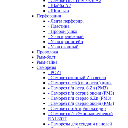
- Саморез ш/г DIN 7976 А2
- Шайба А2
- Шпилька
Перфорация
- Лента перфорир.
- Пластина
- Пробой-ушко
- Угол крепёжный
- Угол кронштейн
- Угол оконный
Проволока
Рым-болт
Рым-гайка
Саморезы
- POZI
- Саморез оконный Zn сверло
- Саморез п.сф.(св. и остр.) цинк
- Саморез п/ц остр. б.Zn (РМЗ)
- Саморез п/ц остриё оксид (РМЗ)
- Саморез п/ц сверло б.Zn (РМЗ)
- Саморез п/ц сверло оксид (РМЗ)
- Саморез пот/г кр/ш оксидир
- Саморез ш/г тёмно-коричневый
RAL8017
- Саморезы для сендвич панелей