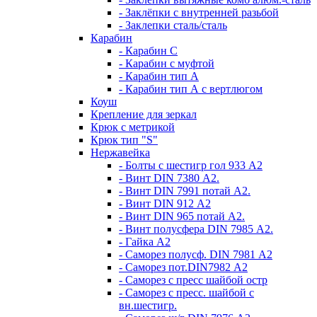
- Заклёпки с внутренней разьбой
- Заклепки сталь/сталь
Карабин
- Карабин С
- Карабин с муфтой
- Карабин тип А
- Карабин тип А с вертлюгом
Коуш
Крепление для зеркал
Крюк с метрикой
Крюк тип "S"
Нержавейка
- Болты с шестигр гол 933 А2
- Винт DIN 7380 А2.
- Винт DIN 7991 потай А2.
- Винт DIN 912 А2
- Винт DIN 965 потай А2.
- Винт полусфера DIN 7985 А2.
- Гайка А2
- Саморез полусф. DIN 7981 А2
- Саморез пот.DIN7982 А2
- Саморез с пресс шайбой остр
- Саморез с пресс. шайбой с
вн.шестигр.