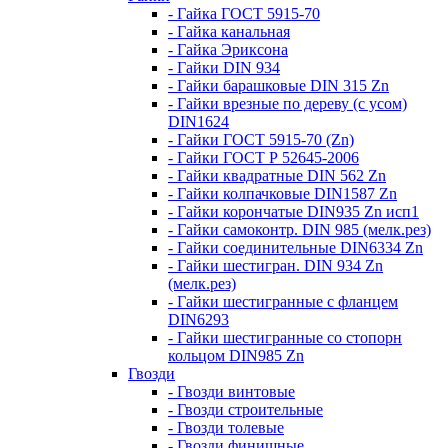
- Гайка ГОСТ 5915-70
- Гайка канальная
- Гайка Эриксона
- Гайки DIN 934
- Гайки барашковые DIN 315 Zn
- Гайки врезные по дереву (с усом)
DIN1624
- Гайки ГОСТ 5915-70 (Zn)
- Гайки ГОСТ Р 52645-2006
- Гайки квадратные DIN 562 Zn
- Гайки колпачковые DIN1587 Zn
- Гайки корончатые DIN935 Zn исп1
- Гайки самоконтр. DIN 985 (мелк.рез)
- Гайки соединительные DIN6334 Zn
- Гайки шестигран. DIN 934 Zn
(мелк.рез)
- Гайки шестигранные с фланцем
DIN6293
- Гайки шестигранные со стопорн
кольцом DIN985 Zn
Гвозди
- Гвозди винтовые
- Гвозди строительные
- Гвозди толевые
- Гвозди финишные