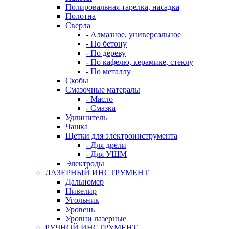
Полировальная тарелка, насадка
Полотна
Сверла
- Алмазное, универсальное
- По бетону
- По дереву
- По кафелю, керамике, стеклу
- По металлу
Скобы
Смазочные матералы
- Масло
- Смазка
Удлинитель
Чашка
Щетки для электроинструмента
- Для дрели
- Для УШМ
Электроды
ЛАЗЕРНЫЙ ИНСТРУМЕНТ
Дальномер
Нивелир
Угольник
Уровень
Уровни лазерные
РУЧНОЙ ИНСТРУМЕНТ