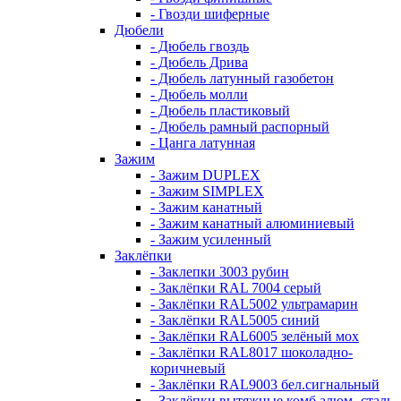
- Гвозди шиферные
Дюбели
- Дюбель гвоздь
- Дюбель Дрива
- Дюбель латунный газобетон
- Дюбель молли
- Дюбель пластиковый
- Дюбель рамный распорный
- Цанга латунная
Зажим
- Зажим DUPLEX
- Зажим SIMPLEX
- Зажим канатный
- Зажим канатный алюминиевый
- Зажим усиленный
Заклёпки
- Заклепки 3003 рубин
- Заклёпки RAL 7004 серый
- Заклёпки RAL5002 ультрамарин
- Заклёпки RAL5005 синий
- Заклёпки RAL6005 зелёный мох
- Заклёпки RAL8017 шоколадно-
коричневый
- Заклёпки RAL9003 бел.сигнальный
- Заклёпки вытяжные комб алюм.-сталь