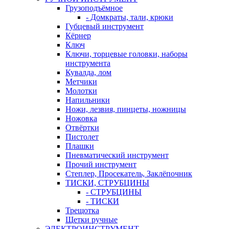
Грузоподъёмное
- Домкраты, тали, крюки
Губцевый инструмент
Кёрнер
Ключ
Ключи, торцевые головки, наборы
инструмента
Кувалда, лом
Метчики
Молотки
Напильники
Ножи, лезвия, пинцеты, ножницы
Ножовка
Отвёртки
Пистолет
Плашки
Пневматический инструмент
Прочий инструмент
Степлер, Просекатель, Заклёпочник
ТИСКИ, СТРУБЦИНЫ
- СТРУБЦИНЫ
- ТИСКИ
Трещотка
Щетки ручные
ЭЛЕКТРОИНСТРУМЕНТ