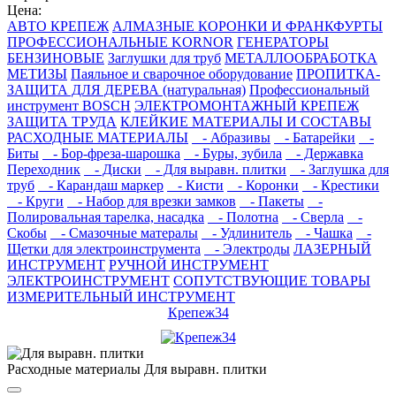
Цена:
АВТО КРЕПЕЖ
АЛМАЗНЫЕ КОРОНКИ И ФРАНКФУРТЫ
ПРОФЕССИОНАЛЬНЫЕ KORNOR
ГЕНЕРАТОРЫ
БЕНЗИНОВЫЕ
Заглушки для труб
МЕТАЛЛООБРАБОТКА
МЕТИЗЫ
Паяльное и сварочное оборудование
ПРОПИТКА-
ЗАЩИТА ДЛЯ ДЕРЕВА (натуральная)
Профессиональный
инструмент BOSCH
ЭЛЕКТРОМОНТАЖНЫЙ КРЕПЕЖ
ЗАЩИТА ТРУДА
КЛЕЙКИЕ МАТЕРИАЛЫ И СОСТАВЫ
РАСХОДНЫЕ МАТЕРИАЛЫ
- Абразивы
- Батарейки
-
Биты
- Бор-фреза-шарошка
- Буры, зубила
- Державка
Переходник
- Диски
- Для выравн. плитки
- Заглушка для
труб
- Карандаш маркер
- Кисти
- Коронки
- Крестики
- Круги
- Набор для врезки замков
- Пакеты
-
Полировальная тарелка, насадка
- Полотна
- Сверла
-
Скобы
- Смазочные матералы
- Удлинитель
- Чашка
-
Щетки для электроинструмента
- Электроды
ЛАЗЕРНЫЙ
ИНСТРУМЕНТ
РУЧНОЙ ИНСТРУМЕНТ
ЭЛЕКТРОИНСТРУМЕНТ
СОПУТСТВУЮЩИЕ ТОВАРЫ
ИЗМЕРИТЕЛЬНЫЙ ИНСТРУМЕНТ
Крепеж34
Расходные материалы Для выравн. плитки