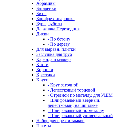
Абразивы
Батарейки
Биты
Бор-фреза-шарошка
Буры, зубила
Державка Переходник
Диски
- По бетону
- По дереву
Для выравн. плитки
Заглушка для труб
Карандаш маркер
Кисти
Коронки
Крестики
Круги
- Круг заточной
- Лепестковый торцевой
- Отрезной по металлу, для УШМ
- Шлифовальный веерный,
лепестковый, на шпильке
- Шлифовальный по металлу
- Шлифовальный универсальный
Набор для врезки замков
Пакеты