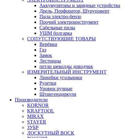
Аккумуляторы и зарядные устройства
Дрель, Перфоратор, Шуруповерт
Пила электро-бензо
Прочий электроинструмент
Сабельные пилы
УШМ болгарка
СОПУТСТВУЮЩИЕ ТОВАРЫ
Верёвки
Газ
Замок
Лестницы
петли щеколды доводчик
ИЗМЕРИТЕЛЬНЫЙ ИНСТРУМЕНТ
Линейки угольники
Рулетки
Уровни ручные
Штангенциркули
Производители
KORNOR
KRAFTOOL
MIRAX
STAYER
ЗУБР
ЛОСКУТНЫЙ ВОСК