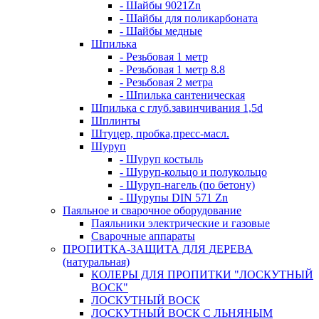
- Шайбы 9021Zn
- Шайбы для поликарбоната
- Шайбы медные
Шпилька
- Резьбовая 1 метр
- Резьбовая 1 метр 8.8
- Резьбовая 2 метра
- Шпилька сантеническая
Шпилька с глуб.завинчивания 1,5d
Шплинты
Штуцер, пробка,пресс-масл.
Шуруп
- Шуруп костыль
- Шуруп-кольцо и полукольцо
- Шуруп-нагель (по бетону)
- Шурупы DIN 571 Zn
Паяльное и сварочное оборудование
Паяльники электрические и газовые
Сварочные аппараты
ПРОПИТКА-ЗАЩИТА ДЛЯ ДЕРЕВА
(натуральная)
КОЛЕРЫ ДЛЯ ПРОПИТКИ "ЛОСКУТНЫЙ
ВОСК"
ЛОСКУТНЫЙ ВОСК
ЛОСКУТНЫЙ ВОСК С ЛЬНЯНЫМ