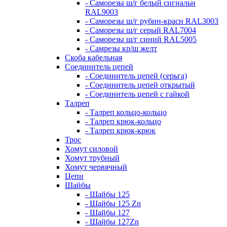
- Саморезы ш/г белый сигнальн
RAL9003
- Саморезы ш/г рубин-красн RAL3003
- Саморезы ш/г серый RAL7004
- Саморезы ш/г синий RAL5005
- Самрезы кр/ш желт
Скоба кабельная
Соединитель цепей
- Соединитель цепей (серьга)
- Соединитель цепей открытый
- Соединитель цепей с гайкой
Талреп
- Талреп кольцо-кольцо
- Талреп крюк-кольцо
- Талреп крюк-крюк
Трос
Хомут силовой
Хомут трубный
Хомут червячный
Цепи
Шайбы
- Шайбы 125
- Шайбы 125 Zn
- Шайбы 127
- Шайбы 127Zn