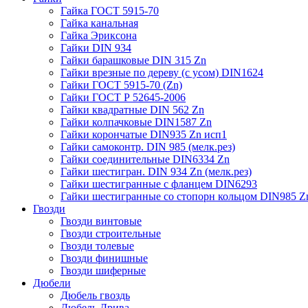
Гайка ГОСТ 5915-70
Гайка канальная
Гайка Эриксона
Гайки DIN 934
Гайки барашковые DIN 315 Zn
Гайки врезные по дереву (с усом) DIN1624
Гайки ГОСТ 5915-70 (Zn)
Гайки ГОСТ Р 52645-2006
Гайки квадратные DIN 562 Zn
Гайки колпачковые DIN1587 Zn
Гайки корончатые DIN935 Zn исп1
Гайки самоконтр. DIN 985 (мелк.рез)
Гайки соединительные DIN6334 Zn
Гайки шестигран. DIN 934 Zn (мелк.рез)
Гайки шестигранные с фланцем DIN6293
Гайки шестигранные со стопорн кольцом DIN985 Z
Гвозди
Гвозди винтовые
Гвозди строительные
Гвозди толевые
Гвозди финишные
Гвозди шиферные
Дюбели
Дюбель гвоздь
Дюбель Дрива