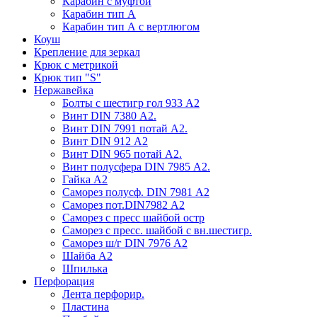
Карабин с муфтой
Карабин тип А
Карабин тип А с вертлюгом
Коуш
Крепление для зеркал
Крюк с метрикой
Крюк тип "S"
Нержавейка
Болты с шестигр гол 933 А2
Винт DIN 7380 А2.
Винт DIN 7991 потай А2.
Винт DIN 912 А2
Винт DIN 965 потай А2.
Винт полусфера DIN 7985 А2.
Гайка А2
Саморез полусф. DIN 7981 А2
Саморез пот.DIN7982 А2
Саморез с пресс шайбой остр
Саморез с пресс. шайбой с вн.шестигр.
Саморез ш/г DIN 7976 А2
Шайба А2
Шпилька
Перфорация
Лента перфорир.
Пластина