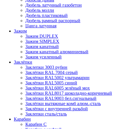
Дюбель латунный газобетон
Дюбель молли
Дюбель пластиковый
Дюбель рамный распорный
Цанга латунная
Зажим
Зажим DUPLEX
Зажим SIMPLEX
Зажим канатный
Зажим канатный алюминиевый
Зажим усиленный
Заклёпки
Заклепки 3003 рубин
Заклёпки RAL 7004 серый
Заклёпки RAL5002 ультрамарин
Заклёпки RAL5005 синий
Заклёпки RAL6005 зелёный мох
Заклёпки RAL8017 шоколадно-коричневый
Заклёпки RAL9003 бел.сигнальный
Заклёпки вытяжные комб алюм.-сталь
Заклёпки с внутренней разьбой
Заклепки сталь/сталь
Карабин
Карабин С