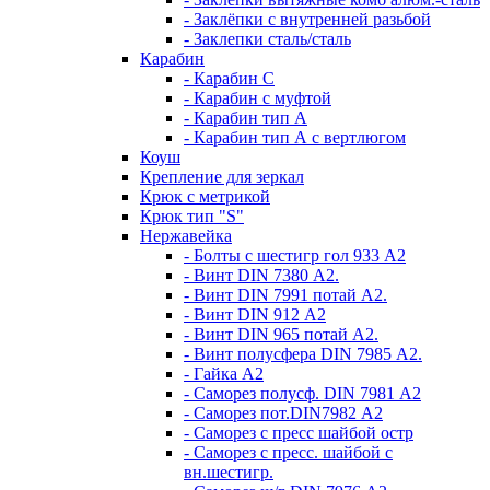
- Заклёпки с внутренней разьбой
- Заклепки сталь/сталь
Карабин
- Карабин С
- Карабин с муфтой
- Карабин тип А
- Карабин тип А с вертлюгом
Коуш
Крепление для зеркал
Крюк с метрикой
Крюк тип "S"
Нержавейка
- Болты с шестигр гол 933 А2
- Винт DIN 7380 А2.
- Винт DIN 7991 потай А2.
- Винт DIN 912 А2
- Винт DIN 965 потай А2.
- Винт полусфера DIN 7985 А2.
- Гайка А2
- Саморез полусф. DIN 7981 А2
- Саморез пот.DIN7982 А2
- Саморез с пресс шайбой остр
- Саморез с пресс. шайбой с
вн.шестигр.