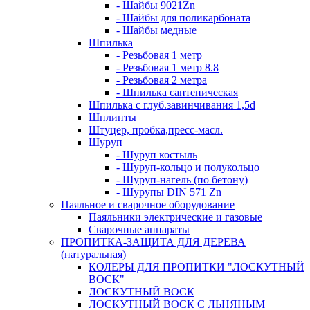
- Шайбы 9021Zn
- Шайбы для поликарбоната
- Шайбы медные
Шпилька
- Резьбовая 1 метр
- Резьбовая 1 метр 8.8
- Резьбовая 2 метра
- Шпилька сантеническая
Шпилька с глуб.завинчивания 1,5d
Шплинты
Штуцер, пробка,пресс-масл.
Шуруп
- Шуруп костыль
- Шуруп-кольцо и полукольцо
- Шуруп-нагель (по бетону)
- Шурупы DIN 571 Zn
Паяльное и сварочное оборудование
Паяльники электрические и газовые
Сварочные аппараты
ПРОПИТКА-ЗАЩИТА ДЛЯ ДЕРЕВА
(натуральная)
КОЛЕРЫ ДЛЯ ПРОПИТКИ "ЛОСКУТНЫЙ
ВОСК"
ЛОСКУТНЫЙ ВОСК
ЛОСКУТНЫЙ ВОСК С ЛЬНЯНЫМ