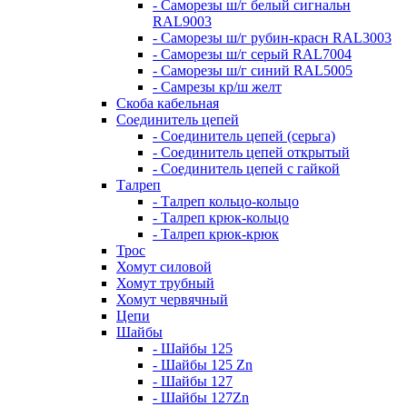
- Саморезы ш/г белый сигнальн
RAL9003
- Саморезы ш/г рубин-красн RAL3003
- Саморезы ш/г серый RAL7004
- Саморезы ш/г синий RAL5005
- Самрезы кр/ш желт
Скоба кабельная
Соединитель цепей
- Соединитель цепей (серьга)
- Соединитель цепей открытый
- Соединитель цепей с гайкой
Талреп
- Талреп кольцо-кольцо
- Талреп крюк-кольцо
- Талреп крюк-крюк
Трос
Хомут силовой
Хомут трубный
Хомут червячный
Цепи
Шайбы
- Шайбы 125
- Шайбы 125 Zn
- Шайбы 127
- Шайбы 127Zn