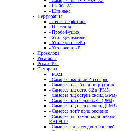
- Саморез ш/г DIN 7976 А2
- Шайба А2
- Шпилька
Перфорация
- Лента перфорир.
- Пластина
- Пробой-ушко
- Угол крепёжный
- Угол кронштейн
- Угол оконный
Проволока
Рым-болт
Рым-гайка
Саморезы
- POZI
- Саморез оконный Zn сверло
- Саморез п.сф.(св. и остр.) цинк
- Саморез п/ц остр. б.Zn (РМЗ)
- Саморез п/ц остриё оксид (РМЗ)
- Саморез п/ц сверло б.Zn (РМЗ)
- Саморез п/ц сверло оксид (РМЗ)
- Саморез пот/г кр/ш оксидир
- Саморез ш/г тёмно-коричневый
RAL8017
- Саморезы для сендвич панелей