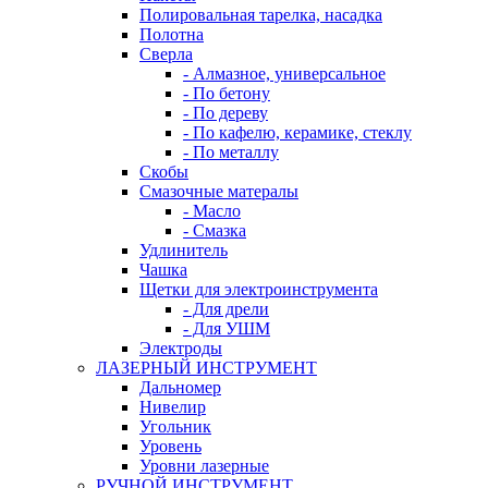
Полировальная тарелка, насадка
Полотна
Сверла
- Алмазное, универсальное
- По бетону
- По дереву
- По кафелю, керамике, стеклу
- По металлу
Скобы
Смазочные матералы
- Масло
- Смазка
Удлинитель
Чашка
Щетки для электроинструмента
- Для дрели
- Для УШМ
Электроды
ЛАЗЕРНЫЙ ИНСТРУМЕНТ
Дальномер
Нивелир
Угольник
Уровень
Уровни лазерные
РУЧНОЙ ИНСТРУМЕНТ