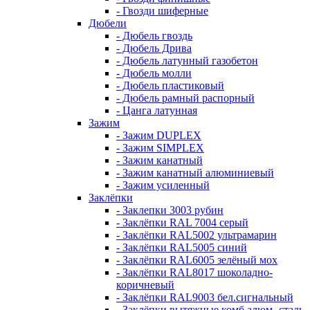
- Гвозди шиферные
Дюбели
- Дюбель гвоздь
- Дюбель Дрива
- Дюбель латунный газобетон
- Дюбель молли
- Дюбель пластиковый
- Дюбель рамный распорный
- Цанга латунная
Зажим
- Зажим DUPLEX
- Зажим SIMPLEX
- Зажим канатный
- Зажим канатный алюминиевый
- Зажим усиленный
Заклёпки
- Заклепки 3003 рубин
- Заклёпки RAL 7004 серый
- Заклёпки RAL5002 ультрамарин
- Заклёпки RAL5005 синий
- Заклёпки RAL6005 зелёный мох
- Заклёпки RAL8017 шоколадно-
коричневый
- Заклёпки RAL9003 бел.сигнальный
- Заклёпки вытяжные комб алюм.-сталь