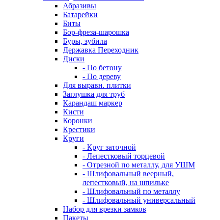
Абразивы
Батарейки
Биты
Бор-фреза-шарошка
Буры, зубила
Державка Переходник
Диски
- По бетону
- По дереву
Для выравн. плитки
Заглушка для труб
Карандаш маркер
Кисти
Коронки
Крестики
Круги
- Круг заточной
- Лепестковый торцевой
- Отрезной по металлу, для УШМ
- Шлифовальный веерный,
лепестковый, на шпильке
- Шлифовальный по металлу
- Шлифовальный универсальный
Набор для врезки замков
Пакеты