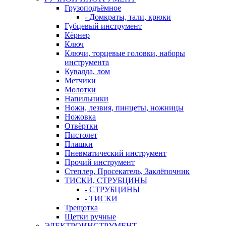
Грузоподъёмное
- Домкраты, тали, крюки
Губцевый инструмент
Кёрнер
Ключ
Ключи, торцевые головки, наборы
инструмента
Кувалда, лом
Метчики
Молотки
Напильники
Ножи, лезвия, пинцеты, ножницы
Ножовка
Отвёртки
Пистолет
Плашки
Пневматический инструмент
Прочий инструмент
Степлер, Просекатель, Заклёпочник
ТИСКИ, СТРУБЦИНЫ
- СТРУБЦИНЫ
- ТИСКИ
Трещотка
Щетки ручные
ЭЛЕКТРОИНСТРУМЕНТ