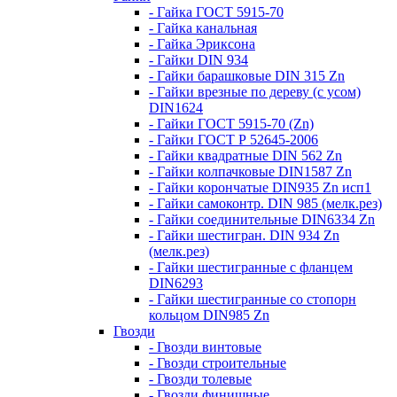
- Гайка ГОСТ 5915-70
- Гайка канальная
- Гайка Эриксона
- Гайки DIN 934
- Гайки барашковые DIN 315 Zn
- Гайки врезные по дереву (с усом)
DIN1624
- Гайки ГОСТ 5915-70 (Zn)
- Гайки ГОСТ Р 52645-2006
- Гайки квадратные DIN 562 Zn
- Гайки колпачковые DIN1587 Zn
- Гайки корончатые DIN935 Zn исп1
- Гайки самоконтр. DIN 985 (мелк.рез)
- Гайки соединительные DIN6334 Zn
- Гайки шестигран. DIN 934 Zn
(мелк.рез)
- Гайки шестигранные с фланцем
DIN6293
- Гайки шестигранные со стопорн
кольцом DIN985 Zn
Гвозди
- Гвозди винтовые
- Гвозди строительные
- Гвозди толевые
- Гвозди финишные