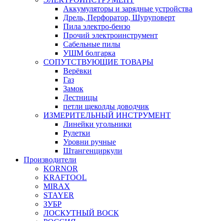
Аккумуляторы и зарядные устройства
Дрель, Перфоратор, Шуруповерт
Пила электро-бензо
Прочий электроинструмент
Сабельные пилы
УШМ болгарка
СОПУТСТВУЮЩИЕ ТОВАРЫ
Верёвки
Газ
Замок
Лестницы
петли щеколды доводчик
ИЗМЕРИТЕЛЬНЫЙ ИНСТРУМЕНТ
Линейки угольники
Рулетки
Уровни ручные
Штангенциркули
Производители
KORNOR
KRAFTOOL
MIRAX
STAYER
ЗУБР
ЛОСКУТНЫЙ ВОСК