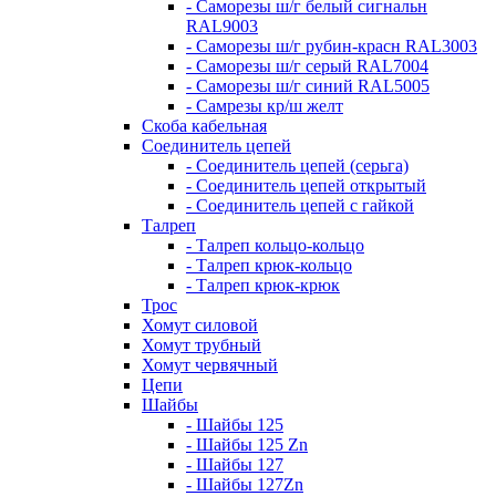
- Саморезы ш/г белый сигнальн
RAL9003
- Саморезы ш/г рубин-красн RAL3003
- Саморезы ш/г серый RAL7004
- Саморезы ш/г синий RAL5005
- Самрезы кр/ш желт
Скоба кабельная
Соединитель цепей
- Соединитель цепей (серьга)
- Соединитель цепей открытый
- Соединитель цепей с гайкой
Талреп
- Талреп кольцо-кольцо
- Талреп крюк-кольцо
- Талреп крюк-крюк
Трос
Хомут силовой
Хомут трубный
Хомут червячный
Цепи
Шайбы
- Шайбы 125
- Шайбы 125 Zn
- Шайбы 127
- Шайбы 127Zn