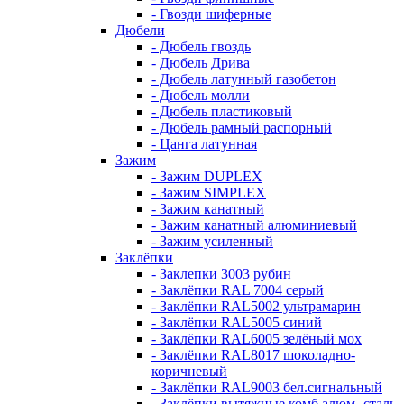
- Гвозди шиферные
Дюбели
- Дюбель гвоздь
- Дюбель Дрива
- Дюбель латунный газобетон
- Дюбель молли
- Дюбель пластиковый
- Дюбель рамный распорный
- Цанга латунная
Зажим
- Зажим DUPLEX
- Зажим SIMPLEX
- Зажим канатный
- Зажим канатный алюминиевый
- Зажим усиленный
Заклёпки
- Заклепки 3003 рубин
- Заклёпки RAL 7004 серый
- Заклёпки RAL5002 ультрамарин
- Заклёпки RAL5005 синий
- Заклёпки RAL6005 зелёный мох
- Заклёпки RAL8017 шоколадно-
коричневый
- Заклёпки RAL9003 бел.сигнальный
- Заклёпки вытяжные комб алюм.-сталь