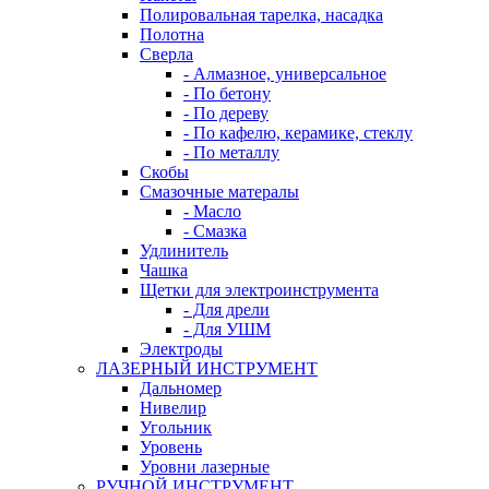
Полировальная тарелка, насадка
Полотна
Сверла
- Алмазное, универсальное
- По бетону
- По дереву
- По кафелю, керамике, стеклу
- По металлу
Скобы
Смазочные матералы
- Масло
- Смазка
Удлинитель
Чашка
Щетки для электроинструмента
- Для дрели
- Для УШМ
Электроды
ЛАЗЕРНЫЙ ИНСТРУМЕНТ
Дальномер
Нивелир
Угольник
Уровень
Уровни лазерные
РУЧНОЙ ИНСТРУМЕНТ