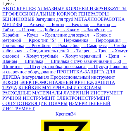
Цена:
АВТО КРЕПЕЖ
АЛМАЗНЫЕ КОРОНКИ И ФРАНКФУРТЫ
ПРОФЕССИОНАЛЬНЫЕ KORNOR
ГЕНЕРАТОРЫ
БЕНЗИНОВЫЕ
Заглушки для труб
МЕТАЛЛООБРАБОТКА
МЕТИЗЫ
- Анкера
- Болты
- Вертлюг
- Винты
-
Гайки
- Гвозди
- Дюбели
- Зажим
- Заклёпки
-
Карабин
- Коуш
- Крепление для зеркал
- Крюк с
метрикой
- Крюк тип "S"
- Нержавейка
- Перфорация
-
Проволока
- Рым-болт
- Рым-гайка
- Саморезы
- Скоба
кабельная
- Соединитель цепей
- Талреп
- Трос
- Хомут
силовой
- Хомут трубный
- Хомут червячный
- Цепи
-
Шайбы
- Шпилька
- Шпилька с глуб.завинчивания 1,5d
-
Шплинты
- Штуцер, пробка,пресс-масл.
- Шуруп
Паяльное
и сварочное оборудование
ПРОПИТКА-ЗАЩИТА ДЛЯ
ДЕРЕВА (натуральная)
Профессиональный инструмент
BOSCH
ЭЛЕКТРОМОНТАЖНЫЙ КРЕПЕЖ
ЗАЩИТА
ТРУДА
КЛЕЙКИЕ МАТЕРИАЛЫ И СОСТАВЫ
РАСХОДНЫЕ МАТЕРИАЛЫ
ЛАЗЕРНЫЙ ИНСТРУМЕНТ
РУЧНОЙ ИНСТРУМЕНТ
ЭЛЕКТРОИНСТРУМЕНТ
СОПУТСТВУЮЩИЕ ТОВАРЫ
ИЗМЕРИТЕЛЬНЫЙ
ИНСТРУМЕНТ
Крепеж34