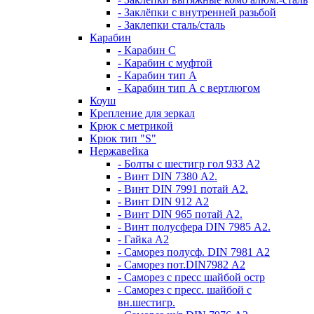
- Заклёпки с внутренней разьбой
- Заклепки сталь/сталь
Карабин
- Карабин С
- Карабин с муфтой
- Карабин тип А
- Карабин тип А с вертлюгом
Коуш
Крепление для зеркал
Крюк с метрикой
Крюк тип "S"
Нержавейка
- Болты с шестигр гол 933 А2
- Винт DIN 7380 А2.
- Винт DIN 7991 потай А2.
- Винт DIN 912 А2
- Винт DIN 965 потай А2.
- Винт полусфера DIN 7985 А2.
- Гайка А2
- Саморез полусф. DIN 7981 А2
- Саморез пот.DIN7982 А2
- Саморез с пресс шайбой остр
- Саморез с пресс. шайбой с
вн.шестигр.