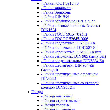
- Гайка ГОСТ 5915-70
- Гайка канальная
- Гайка Эриксона
- Гайки DIN 934
- Гайки барашковые DIN 315 Zn
- Гайки врезные по дереву (с усом)
DIN1624
- Гайки ГОСТ 5915-70 (Zn)
- Гайки ГОСТ Р 52645-2006
- Гайки квадратные DIN 562 Zn
- Гайки колпачковые DIN1587 Zn
- Гайки корончатые DIN935 Zn исп1
- Гайки самоконтр. DIN 985 (мелк.рез)
- Гайки соединительные DIN6334 Zn
- Гайки шестигран. DIN 934 Zn
(мелк.рез)
- Гайки шестигранные с фланцем
DIN6293
- Гайки шестигранные со стопорн
кольцом DIN985 Zn
Гвозди
- Гвозди винтовые
- Гвозди строительные
- Гвозди толевые
- Гвозди финишные