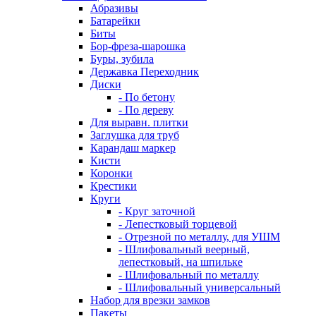
Абразивы
Батарейки
Биты
Бор-фреза-шарошка
Буры, зубила
Державка Переходник
Диски
- По бетону
- По дереву
Для выравн. плитки
Заглушка для труб
Карандаш маркер
Кисти
Коронки
Крестики
Круги
- Круг заточной
- Лепестковый торцевой
- Отрезной по металлу, для УШМ
- Шлифовальный веерный,
лепестковый, на шпильке
- Шлифовальный по металлу
- Шлифовальный универсальный
Набор для врезки замков
Пакеты