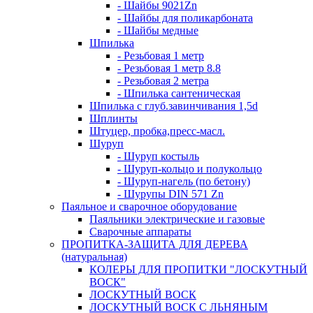
- Шайбы 9021Zn
- Шайбы для поликарбоната
- Шайбы медные
Шпилька
- Резьбовая 1 метр
- Резьбовая 1 метр 8.8
- Резьбовая 2 метра
- Шпилька сантеническая
Шпилька с глуб.завинчивания 1,5d
Шплинты
Штуцер, пробка,пресс-масл.
Шуруп
- Шуруп костыль
- Шуруп-кольцо и полукольцо
- Шуруп-нагель (по бетону)
- Шурупы DIN 571 Zn
Паяльное и сварочное оборудование
Паяльники электрические и газовые
Сварочные аппараты
ПРОПИТКА-ЗАЩИТА ДЛЯ ДЕРЕВА
(натуральная)
КОЛЕРЫ ДЛЯ ПРОПИТКИ "ЛОСКУТНЫЙ
ВОСК"
ЛОСКУТНЫЙ ВОСК
ЛОСКУТНЫЙ ВОСК С ЛЬНЯНЫМ