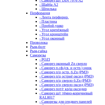
- Саморез ш/г DIN 7976 А2
- Шайба А2
- Шпилька
Перфорация
- Лента перфорир.
- Пластина
- Пробой-ушко
- Угол крепёжный
- Угол кронштейн
- Угол оконный
Проволока
Рым-болт
Рым-гайка
Саморезы
- POZI
- Саморез оконный Zn сверло
- Саморез п.сф.(св. и остр.) цинк
- Саморез п/ц остр. б.Zn (РМЗ)
- Саморез п/ц остриё оксид (РМЗ)
- Саморез п/ц сверло б.Zn (РМЗ)
- Саморез п/ц сверло оксид (РМЗ)
- Саморез пот/г кр/ш оксидир
- Саморез ш/г тёмно-коричневый
RAL8017
- Саморезы для сендвич панелей