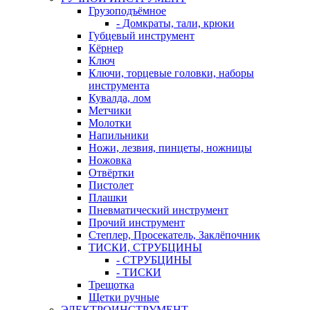
Грузоподъёмное
- Домкраты, тали, крюки
Губцевый инструмент
Кёрнер
Ключ
Ключи, торцевые головки, наборы
инструмента
Кувалда, лом
Метчики
Молотки
Напильники
Ножи, лезвия, пинцеты, ножницы
Ножовка
Отвёртки
Пистолет
Плашки
Пневматический инструмент
Прочий инструмент
Степлер, Просекатель, Заклёпочник
ТИСКИ, СТРУБЦИНЫ
- СТРУБЦИНЫ
- ТИСКИ
Трещотка
Щетки ручные
ЭЛЕКТРОИНСТРУМЕНТ