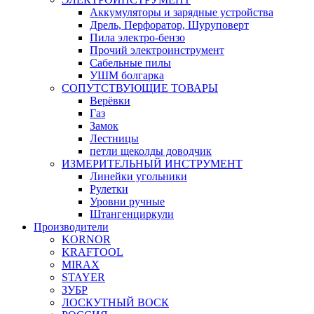
Аккумуляторы и зарядные устройства
Дрель, Перфоратор, Шуруповерт
Пила электро-бензо
Прочий электроинструмент
Сабельные пилы
УШМ болгарка
СОПУТСТВУЮЩИЕ ТОВАРЫ
Верёвки
Газ
Замок
Лестницы
петли щеколды доводчик
ИЗМЕРИТЕЛЬНЫЙ ИНСТРУМЕНТ
Линейки угольники
Рулетки
Уровни ручные
Штангенциркули
Производители
KORNOR
KRAFTOOL
MIRAX
STAYER
ЗУБР
ЛОСКУТНЫЙ ВОСК