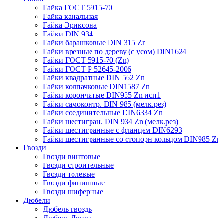
Гайка ГОСТ 5915-70
Гайка канальная
Гайка Эриксона
Гайки DIN 934
Гайки барашковые DIN 315 Zn
Гайки врезные по дереву (с усом) DIN1624
Гайки ГОСТ 5915-70 (Zn)
Гайки ГОСТ Р 52645-2006
Гайки квадратные DIN 562 Zn
Гайки колпачковые DIN1587 Zn
Гайки корончатые DIN935 Zn исп1
Гайки самоконтр. DIN 985 (мелк.рез)
Гайки соединительные DIN6334 Zn
Гайки шестигран. DIN 934 Zn (мелк.рез)
Гайки шестигранные с фланцем DIN6293
Гайки шестигранные со стопорн кольцом DIN985 Z
Гвозди
Гвозди винтовые
Гвозди строительные
Гвозди толевые
Гвозди финишные
Гвозди шиферные
Дюбели
Дюбель гвоздь
Дюбель Дрива