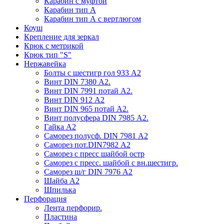
Карабин с муфтой
Карабин тип А
Карабин тип А с вертлюгом
Коуш
Крепление для зеркал
Крюк с метрикой
Крюк тип "S"
Нержавейка
Болты с шестигр гол 933 А2
Винт DIN 7380 А2.
Винт DIN 7991 потай А2.
Винт DIN 912 А2
Винт DIN 965 потай А2.
Винт полусфера DIN 7985 А2.
Гайка А2
Саморез полусф. DIN 7981 А2
Саморез пот.DIN7982 А2
Саморез с пресс шайбой остр
Саморез с пресс. шайбой с вн.шестигр.
Саморез ш/г DIN 7976 А2
Шайба А2
Шпилька
Перфорация
Лента перфорир.
Пластина