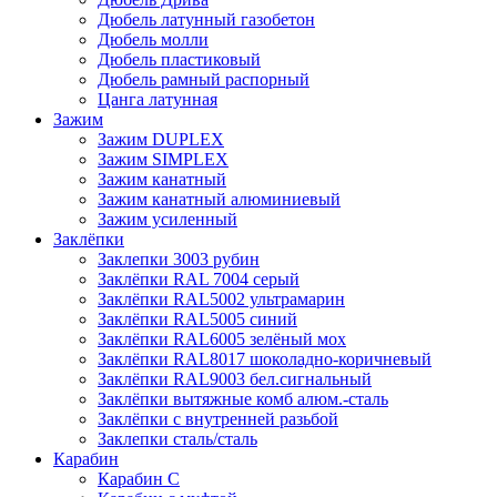
Дюбель латунный газобетон
Дюбель молли
Дюбель пластиковый
Дюбель рамный распорный
Цанга латунная
Зажим
Зажим DUPLEX
Зажим SIMPLEX
Зажим канатный
Зажим канатный алюминиевый
Зажим усиленный
Заклёпки
Заклепки 3003 рубин
Заклёпки RAL 7004 серый
Заклёпки RAL5002 ультрамарин
Заклёпки RAL5005 синий
Заклёпки RAL6005 зелёный мох
Заклёпки RAL8017 шоколадно-коричневый
Заклёпки RAL9003 бел.сигнальный
Заклёпки вытяжные комб алюм.-сталь
Заклёпки с внутренней разьбой
Заклепки сталь/сталь
Карабин
Карабин С